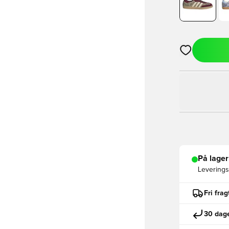
Åbner en Moda
På lager
Leveringst
Fri fra
30 dage