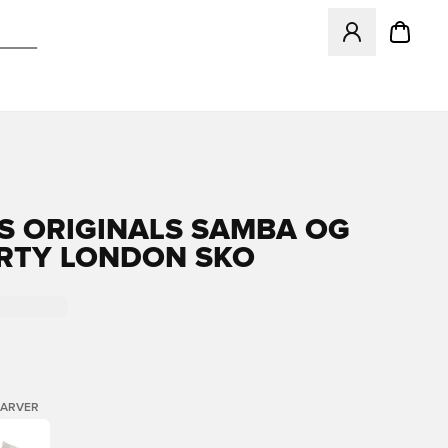
Åbner en Modal ti
S ORIGINALS SAMBA OG
ERTY LONDON SKO
FARVER