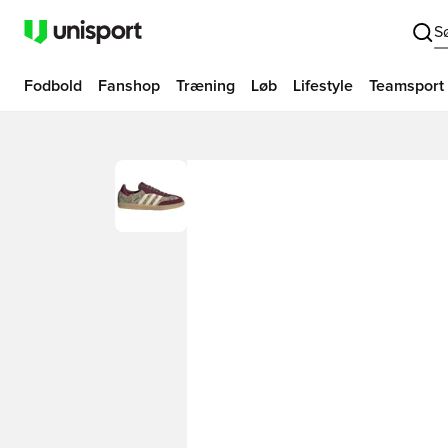
S
Fodbold
Fanshop
Træning
Løb
Lifestyle
Teamsport