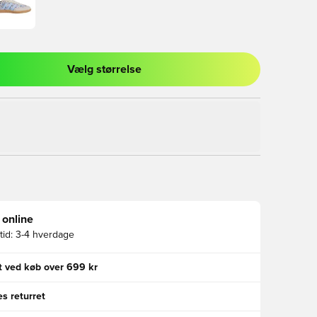
Vælg størrelse
l til at logge ind eller tilmelde dig som medlem
 online
id:
3-4 hverdage
gt ved køb over 699 kr
s returret