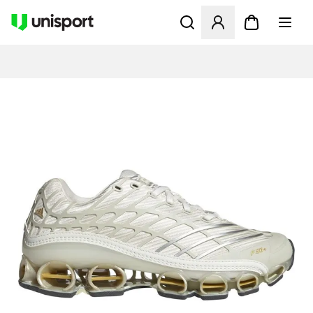
Åbner en Modal til at logge 