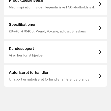
Produktbeskrivelse
Med inspiration fra den legendariske F50+-fodboldstøvle
kombinerer Megaride F50-skoene den umiskendelige
'Spider'-stabilitetsstruktur med den innovative
støddæmpning fra Ambition Power Bounce, hvilket gør
den til en markant model til hverdagsbrug.Mesh-
Specifikationer
overdelen, der er forstærket med en karakteristisk RPU-
struktur, giver en sikker pasform og et iøjnefaldende
KI4740, 470400, Mænd, Voksne, adidas, Sneakers
look, mens den polstrede pløs og kant giver vedvarende
komfort på farten. Det dobbeltindsprøjtede TPU-mønster
har stabilitetsrammer og en elastisk, central stang for
pålidelig støtte og et jævnt tråd.3-Stripes-branding og
Kundesupport
F50-logoer er vævet ind i designet, og en ydersål i
gummi i fuld længde giver et sikkert greb til byeventyr.
Vi er her for at hjælpe
Opdag en blanding af performance-inspireret design og
alsidig gadestil med adidas. Almindelig pasform
Snørebånd Overdel i mesh og syntetisk materiale
Tekstilfor Ydersål i gummi Dobbeltindsprøjtet TPU-
Autoriseret forhandler
konstruktion RPU-struktur
Unisport er autoriseret forhandler af førende brands