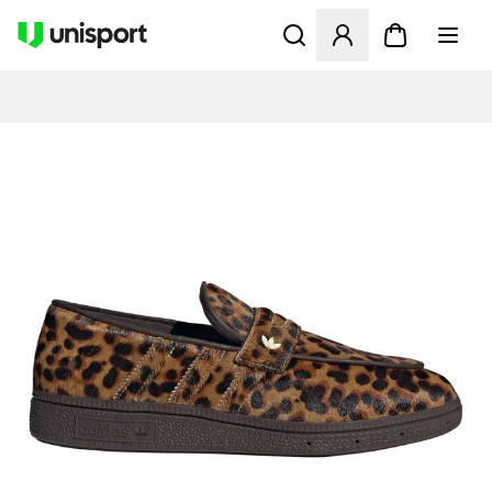
Åbner en Modal til at logge 