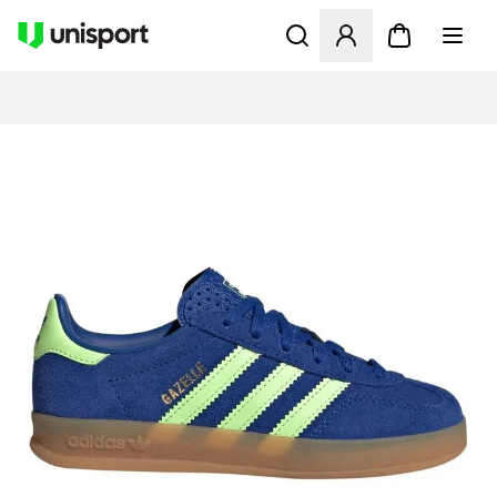
Åbner en Modal til at logge 