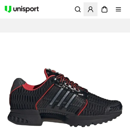
Åbner en Modal til at logge 