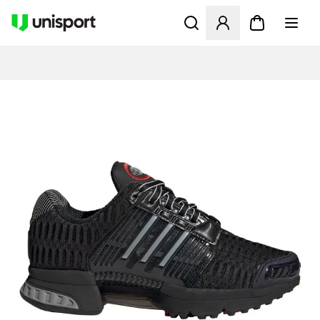
Åbner en Modal til at logge 