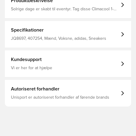
Produktbeskrivelse
Solrige dage er skabt til eventyr. Tag disse Climacool 1-
sko i juniorstørrelse fra adidas på, og mærk den friske
følelse på fødderne hele dagen. Skoene blev først
lanceret i de tidlige 00'ere og lader luften strømme frit
takket være en overdel i stormasket mesh og en
Specifikationer
ventilerende mellemsål. CLIMACOOL leder sveden væk
for at holde dig afkølet, tør og veltilpas. Almindelig
JQ8697, 407254, Mænd, Voksne, adidas, Sneakers
pasform Snørelukning Overdel i mesh med TPU-
påsætninger CLIMACOOL For i tekstil EVA-mellemsål
Ydersål i gummi
Kundesupport
Vi er her for at hjælpe
Autoriseret forhandler
Unisport er autoriseret forhandler af førende brands