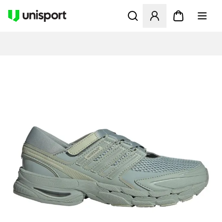
Åbner en Modal til at logge 