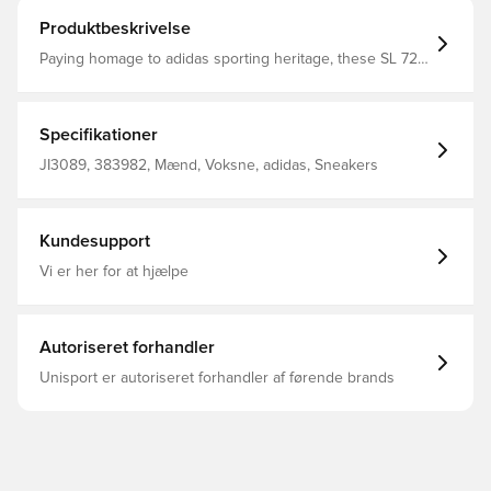
Produktbeskrivelse
Paying homage to adidas sporting heritage, these SL 72
shoes are perfect for adding a retro-inspired look to your
leisurewear. The design has been reimagined for
everyday wear with a subtle proportion update and
refreshed colours. The premium leather upper with
Specifikationer
suede accents honours their running roots while an EVA
midsole and rubber outsole offer lightweight cushioning
JI3089, 383982, Mænd, Voksne, adidas, Sneakers
and traction. Almindelig pasform Lukning med elastiske
snørebånd Overdel i nylon med påsætninger af imiteret
ruskind For i syntetisk materiale EVA-mellemsål Ydersål i
gummi
Kundesupport
Vi er her for at hjælpe
Autoriseret forhandler
Unisport er autoriseret forhandler af førende brands