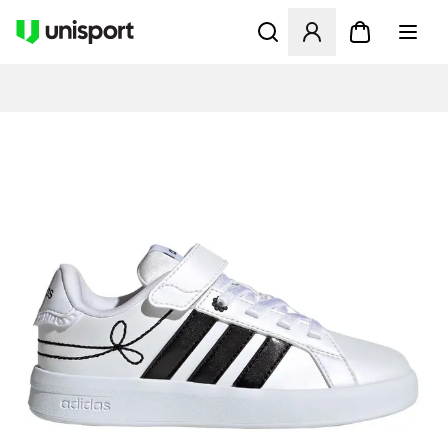
Åbner en Modal til at logge 