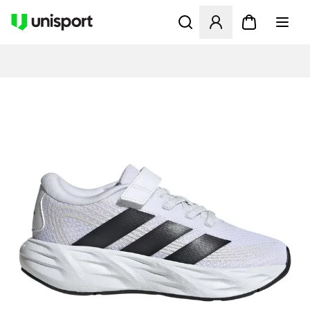
Åbner en Modal til at logge 