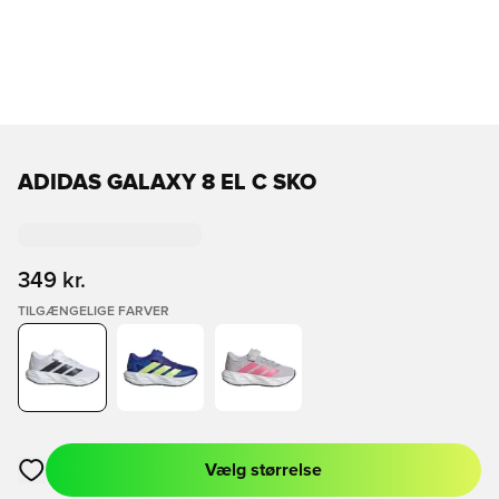
ADIDAS GALAXY 8 EL C SKO
349 kr.
TILGÆNGELIGE FARVER
Vælg størrelse
Åbner en Modal til at logge ind eller tilmelde dig som medlem