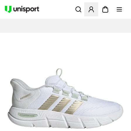
Åbner en Modal til at logge 