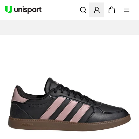
Åbner en Modal til at logge 