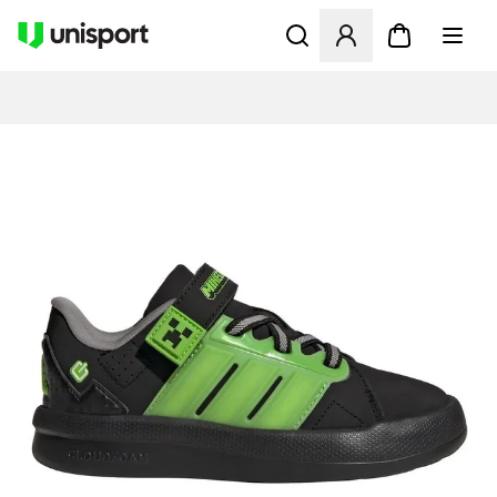
Åbner en Modal til at logge 