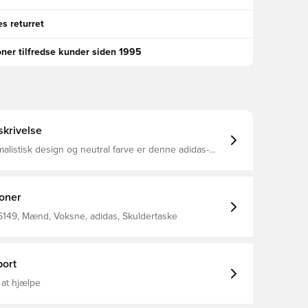
s returret
oner tilfredse kunder siden 1995
krivelse
alistisk design og neutral farve er denne adidas-
 et alsidigt hverdagstilbehør. Den er lavet af holdbart
ng og har en applikation af 3-Stripes og præget
. Den kile-konstruktion maksimerer pladsen indeni, så
tials. Mål: 6 cm x 16 cm x 20 cm
ioner
7 L Hovedmateriale: 100% Polyamid(100% Genbrugs) /
lyester(100% Genbrugs) / Polstring: 100%
149, Mænd, Voksne, adidas, Skuldertaske
Lynlåslukning
ort
 at hjælpe