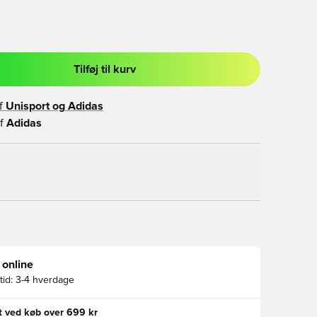
Tilføj til kurv
l til at logge ind eller tilmelde dig som medlem
f
Unisport og
Adidas
f
Adidas
 online
id:
3-4 hverdage
gt ved køb over 699 kr