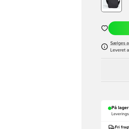
Åbner en Moda
Sælges a
Leveret a
På lager
Leveringst
Fri fra