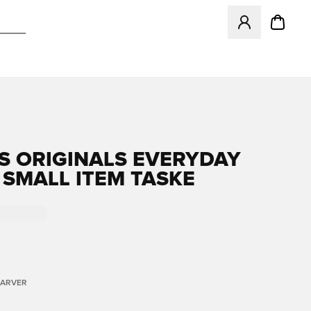
Åbner en Modal ti
S ORIGINALS EVERYDAY
 SMALL ITEM TASKE
FARVER