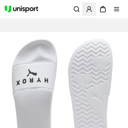
Åbner en Modal til at logge 