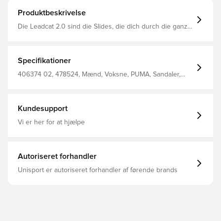
Produktbeskrivelse
Die Leadcat 2.0 sind die Slides, die dich durch die ganze
Saison begleiten. Mit gepolstertem Riemen, extra
vorgeformtem Fußbett und griffiger Laufsohle macht
diese neue Version alles mit – egal, wohin es dich
verschlägt. Eine neue Grafik katapultiert dich in die Welt
Specifikationer
von HYROX – dem coolsten Fitness-Wettbewerb. Breite:
Regulär Zehentyp: Offen Verschluss: Slip-on-Design
406374 02, 478524, Mænd, Voksne, PUMA, Sandaler,
Absatzart: Flach PUMA x HYROX Branding-Details
Hvid
Kundesupport
Vi er her for at hjælpe
Autoriseret forhandler
Unisport er autoriseret forhandler af førende brands