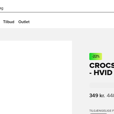
øg
Tilbud
Outlet
-
22
%
CROC
- HVID
349 kr.
449
TILGÆNGELIGE 