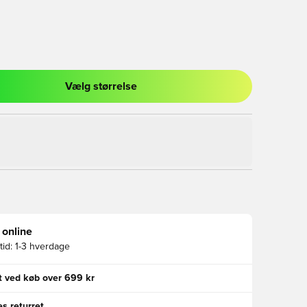
Vælg størrelse
l til at logge ind eller tilmelde dig som medlem
 online
id:
1-3 hverdage
gt ved køb over 699 kr
s returret