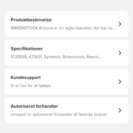
Produktbeskrivelse
BIRKENSTOCK Arizona er en ægte klassiker, der har vakt
begejstring gennem årtier med sit tidløse design Denne
model, der er inspireret af korksandalen, består af EVA
Det lugtneutrale og skadesstofkontrollerede kunststof
EVA af høj kvalitet kombinerer mange positive
Specifikationer
egenskaber: Det er meget let, højelastisk, vandfast,
hudvenligt og byder på den velkendte BIRKENSTOCK
1029538, 473631, Syntetisk, Birkenstock, Mænd,
komfort.
Sandaler, Voksne, Grå
Kundesupport
Vi er her for at hjælpe
Autoriseret forhandler
Unisport er autoriseret forhandler af førende brands