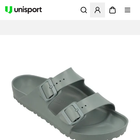
Åbner en Modal til at logge 