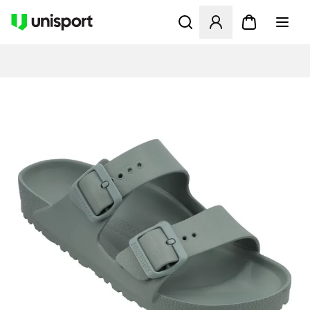
Åbner en Modal til at logge 