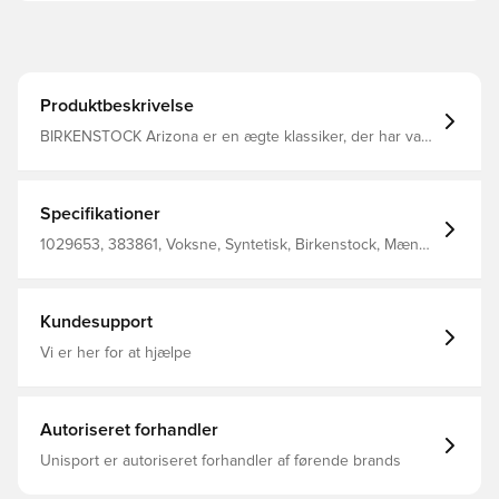
Produktbeskrivelse
BIRKENSTOCK Arizona er en ægte klassiker, der har vakt
begejstring gennem årtier med sit tidløse design Denne
model, der er inspireret af korksandalen, består af EVA
Det lugtneutrale og skadesstofkontrollerede kunststof
EVA af høj kvalitet kombinerer mange positive
Specifikationer
egenskaber: Det er meget let, højelastisk, vandfast,
hudvenligt og byder på den velkendte BIRKENSTOCK
1029653, 383861, Voksne, Syntetisk, Birkenstock, Mænd,
komfort.
Sandaler, Grå
Kundesupport
Vi er her for at hjælpe
Autoriseret forhandler
Unisport er autoriseret forhandler af førende brands