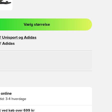
Vælg størrelse
l til at logge ind eller tilmelde dig som medlem
f
Unisport og
Adidas
f
Adidas
 online
id:
3-4 hverdage
gt ved køb over 699 kr