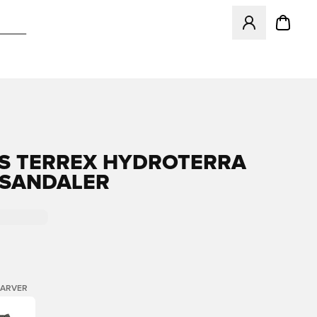
Åbner en Modal ti
S TERREX HYDROTERRA
 SANDALER
FARVER