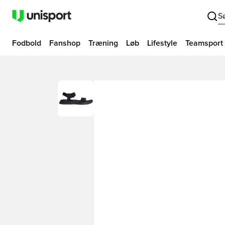
S
Fodbold
Fanshop
Træning
Løb
Lifestyle
Teamsport