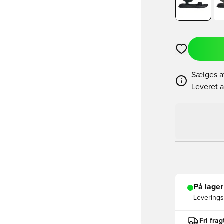
Åbner en Moda
Sælges a
Leveret a
På lager
Leveringst
Fri fra