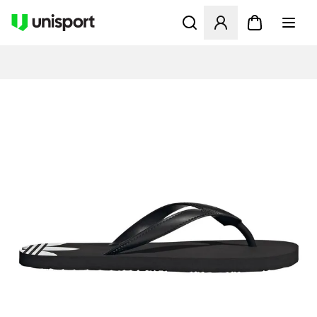
Åbner en Modal til at logge 