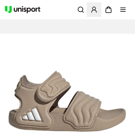
Åbner en Modal til at logge 