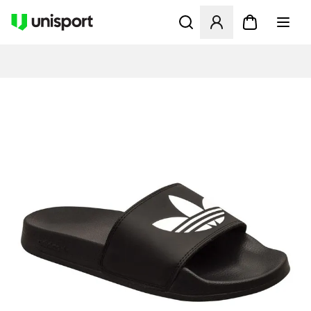
Åbner en Modal til at logge 