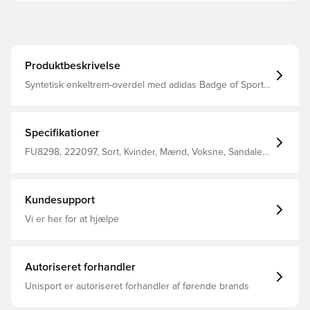
Produktbeskrivelse
Syntetisk enkeltrem-overdel med adidas Badge of Sport
Behageligt tekstilfor Cloudfoam Plus-fodsengen lader
dine fodbatterier op med dejlig blød støddæmpning
Kontureret fodseng EVA-ydersålen giver letvægtskomfort
Specifikationer
FU8298, 222097, Sort, Kvinder, Mænd, Voksne, Sandaler,
Syntetisk, adidas Originals
Kundesupport
Vi er her for at hjælpe
Autoriseret forhandler
Unisport er autoriseret forhandler af førende brands