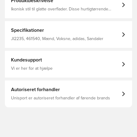
Produktbeskrivelse
Ikonisk stil til glatte overflader. Disse hurtigtørrende
sandaler har 3-Stripes på tværs af den bandagelignende
overdel. Blød støddæmpning i fodsengen giver ultimativ
komfort både i og uden for brusebadet. Almindelig
pasform Slip-on-konstruktion Syntetisk overdel med
Specifikationer
enkelt rem Syntetisk ydersål; Syntetisk for Blød
Cloudfoam-fodseng Hurtigtørrende materialer
JI2235, 461540, Mænd, Voksne, adidas, Sandaler
Kundesupport
Vi er her for at hjælpe
Autoriseret forhandler
Unisport er autoriseret forhandler af førende brands