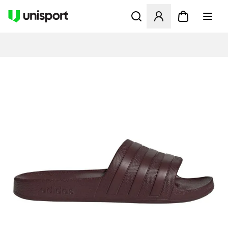
Åbner en Modal til at logge 