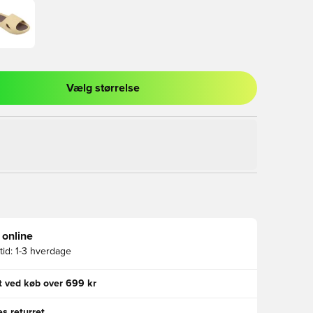
Vælg størrelse
l til at logge ind eller tilmelde dig som medlem
 online
id:
1-3 hverdage
gt ved køb over 699 kr
s returret