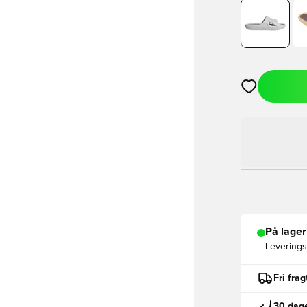
Åbner en Moda
På lager
Leveringst
Fri fra
30 dage