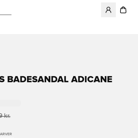
Åbner en Modal ti
S BADESANDAL ADICANE
 kr.
FARVER