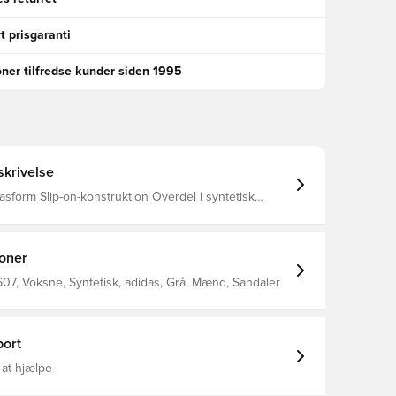
t prisgaranti
oner tilfredse kunder siden 1995
krivelse
asform Slip-on-konstruktion Overdel i syntetisk
ntetisk for Formstøbt fodseng Biobaseret EVA-
vet med 17 % plantebaseret indhold fra sukkerrør
ntetisk materiale Mindst 50 % naturlige og
materialer
ioner
07, Voksne, Syntetisk, adidas, Grå, Mænd, Sandaler
ort
 at hjælpe