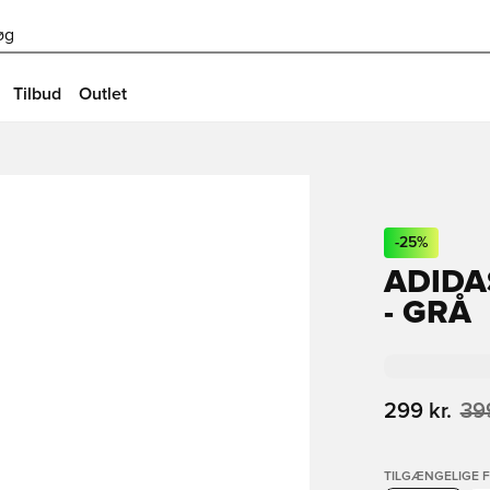
øg
Tilbud
Outlet
-
25
%
ADIDA
- GRÅ
299 kr.
399
TILGÆNGELIGE 