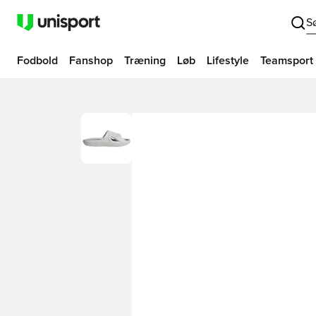
S
Fodbold
Fanshop
Træning
Løb
Lifestyle
Teamsport