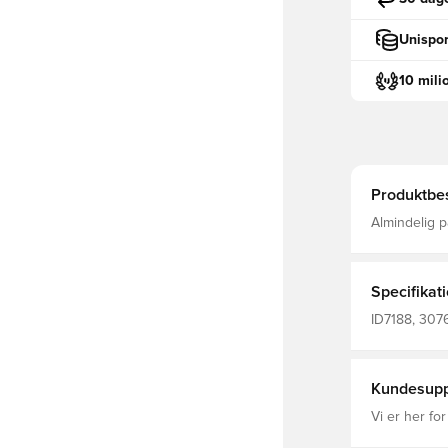
Unispor
10 mili
Produktbes
Almindelig p
materiale Sy
mellemsål la
Ydersål i sy
vedvarende 
Specifikat
ID7188, 3076
Kundesupp
Vi er her for