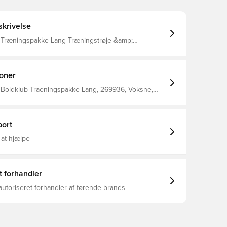
krivelse
gspakke Lang Træningstrøje &amp;
kser
ioner
Boldklub Traeningspakke Lang, 269936, Voksne,
 Sort, Sæt
ort
 at hjælpe
t forhandler
autoriseret forhandler af førende brands