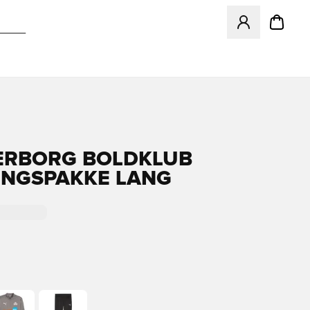
Åbner en Modal ti
ERBORG BOLDKLUB
NGSPAKKE LANG