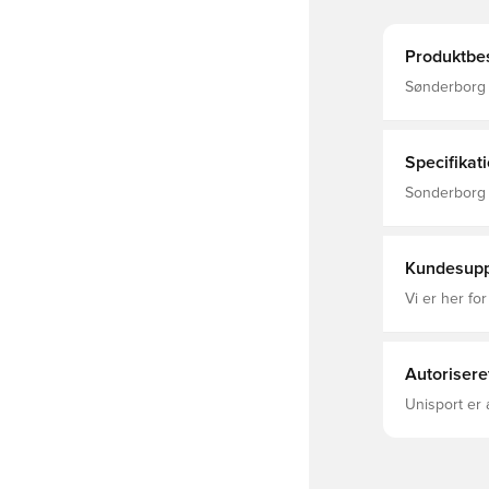
Produktbes
Sønderborg Trænin
Træningsbu
Specifikat
Sonderborg 
Mænd, PUMA,
Kundesupp
Vi er her for
Autorisere
Unisport er 