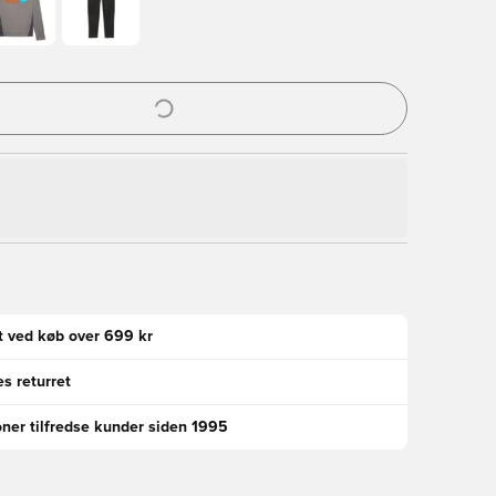
l til at logge ind eller tilmelde dig som medlem
gt ved køb over 699 kr
s returret
oner tilfredse kunder siden 1995