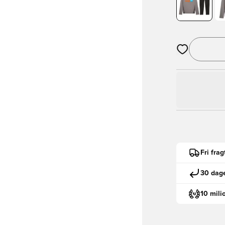
Åbner en Moda
Fri fra
30 dage
10 mili