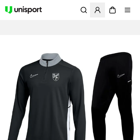
Åbner en Modal til at logge 