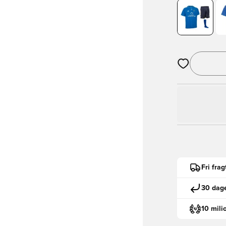
Åbner en Moda
Fri fra
30 dage
10 mili