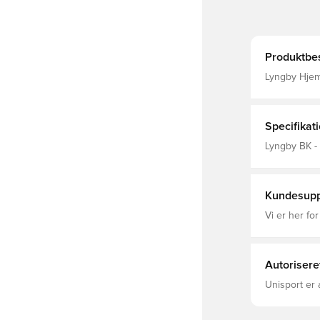
Produktbes
Lyngby Hjemmebanesæt Spillesæt
sokker . NTG L
nummertryk inkl. i prisen. Sel
kamptrøjen 6 – 35X52 8 – 39X54 10 – 42X57 12 
49X64
Specifikat
Lyngby BK -
Sæt, Select
Kundesupp
Vi er her for
Autorisere
Unisport er 