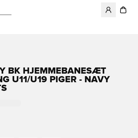
Åbner en Modal ti
Y BK HJEMMEBANESÆT
G U11/U19 PIGER - NAVY
TS