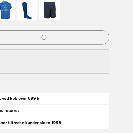
l til at logge ind eller tilmelde dig som medlem
gt ved køb over 699 kr
s returret
oner tilfredse kunder siden 1995