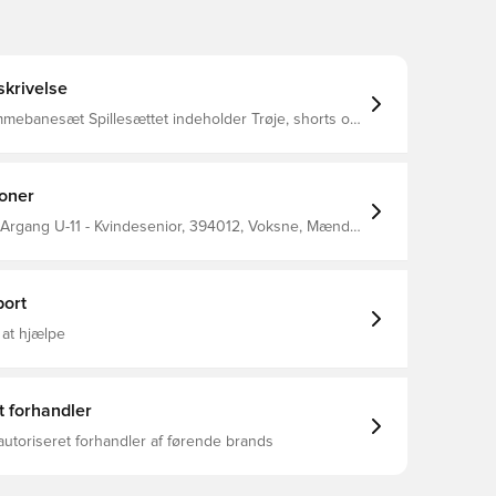
krivelse
tet indeholder Trøje, shorts og
ogo påtrykt i nakken på trøjen. Navn og
ect størrelser Bredde X Længde på
– 45X60 14 –
ioner
 Argang U-11 - Kvindesenior, 394012, Voksne, Mænd,
ort
 at hjælpe
t forhandler
autoriseret forhandler af førende brands