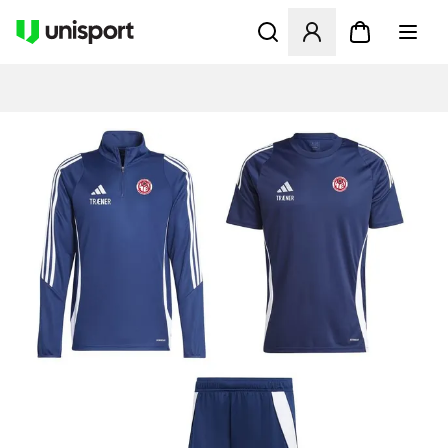
Åbner en Modal til at logge 