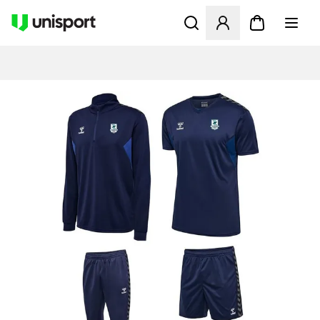
Åbner en Modal til at logge 