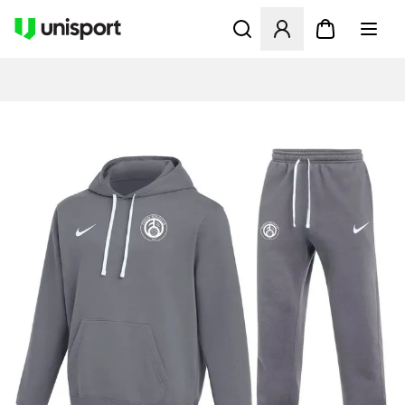
Åbner en Modal til at logge 