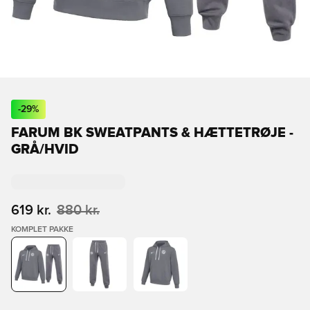
-
29
%
FARUM BK SWEATPANTS & HÆTTETRØJE -
GRÅ/HVID
619 kr.
880 kr.
KOMPLET PAKKE