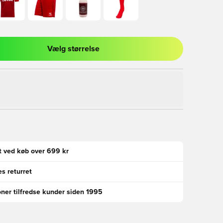
Vælg størrelse
l til at logge ind eller tilmelde dig som medlem
gt ved køb over 699 kr
s returret
oner tilfredse kunder siden 1995