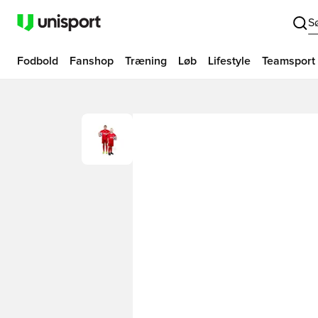
S
Fodbold
Fanshop
Træning
Løb
Lifestyle
Teamsport