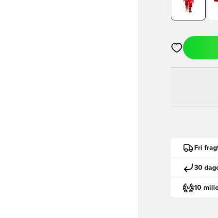
Åbner en Moda
Fri fra
30 dage
10 mili