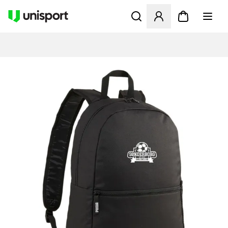
Åbner en Modal til at logge 