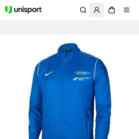
Åbner en Modal til at logge 