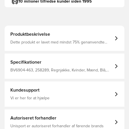
10 milioner tilfredse kunder siden 1995
Produktbeskrivelse
Dette produkt er lavet med mindst 75% genanvendte
polyesterfibre Dri-FIT er et åndbart, hurtigtørrende
letvægts materiale, der leder fugt væk fra kroppen, så du
altid holdes tør, komfortabel og fokuseret Med lommer i
siderne, hvilket giver mulighed for opbevaring af
Specifikationer
personlige ejendele Overdel med en vandafvisende
finish, som vil holde dig tør i let regn Regular fit
BV6904-463, 258289, Regnjakke, Kvinder, Mænd, Blå,
Fremstillet i 100% genanvendt polyester.
Nike, Børn, Nike Park, Lange ærmer, This Product Is
Made With At Least 75% Recycled Polyester Fibers
Kundesupport
Vi er her for at hjælpe
Autoriseret forhandler
Unisport er autoriseret forhandler af førende brands