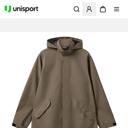
Åbner en Modal til at logge 