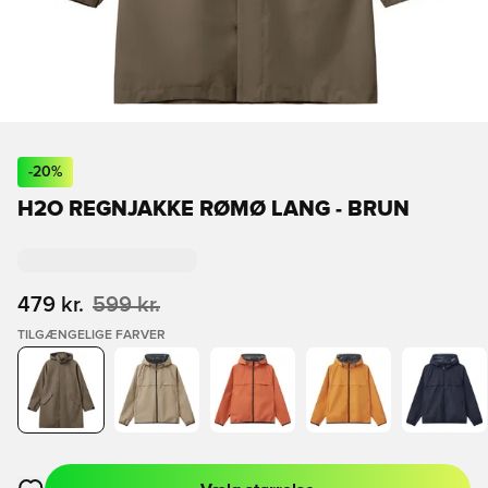
-
20
%
H2O REGNJAKKE RØMØ LANG - BRUN
479 kr.
599 kr.
TILGÆNGELIGE FARVER