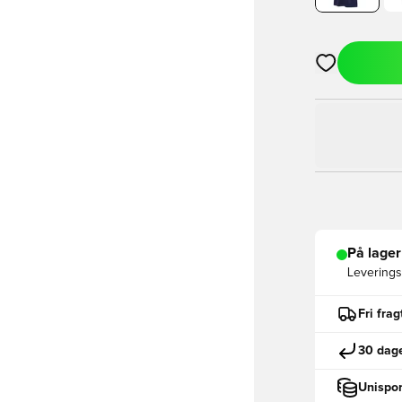
Åbner en Moda
På lager
Leveringst
Fri fra
30 dage
Unispor