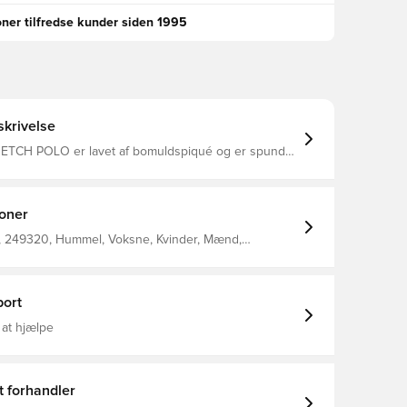
oner tilfredse kunder siden 1995
krivelse
TCH POLO er lavet af bomuldspiqué og er spundet
for at give dig en behagelig pasform. Denne
hummel® T-shirt har den klassiske polo-knapstolpe
eret bred krave. Komplet med logoetiket i en
e ved kanten forneden.
ioner
, 249320, Hummel, Voksne, Kvinder, Mænd,
lå, 95% Co, 5% Ea - Knit
ort
 at hjælpe
t forhandler