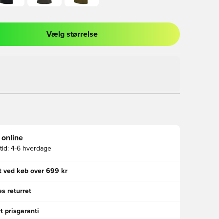
Vælg størrelse
l til at logge ind eller tilmelde dig som medlem
 online
id:
4-6 hverdage
gt ved køb over 699 kr
s returret
t prisgaranti