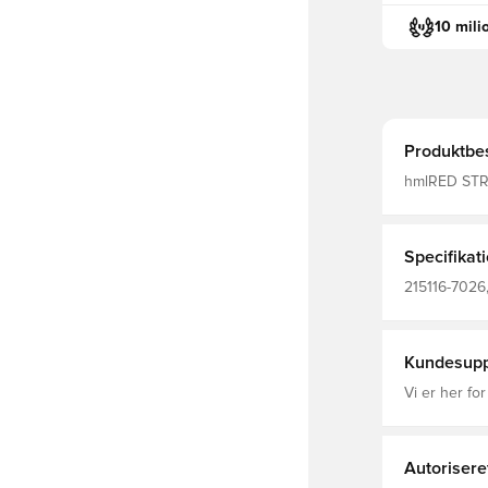
10 mili
Produktbes
hmlRED STRE
med elastan 
kortærmede 
og en raffin
kontrastfarv
Specifikat
215116-7026
Polotrøjer, B
Kundesupp
Vi er her for
Autorisere