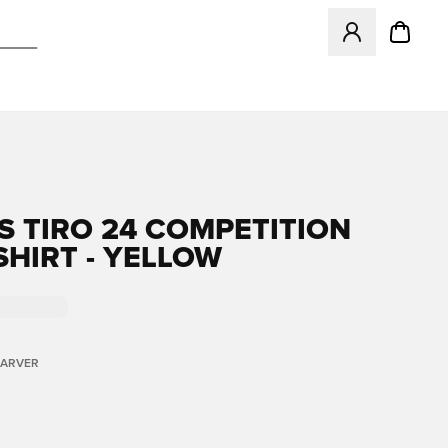
Åbner en Modal ti
S TIRO 24 COMPETITION
SHIRT - YELLOW
FARVER