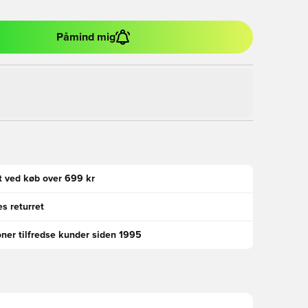
Påmind mig
gt ved køb over 699 kr
s returret
oner tilfredse kunder siden 1995