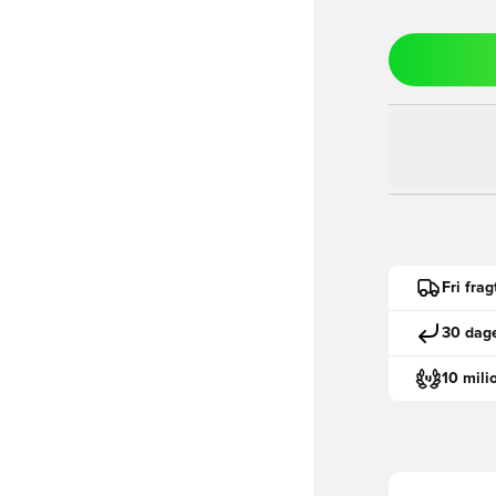
Fri fra
30 dage
10 mili