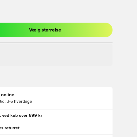
Vælg størrelse
l til at logge ind eller tilmelde dig som medlem
 online
id:
3-6 hverdage
gt ved køb over 699 kr
s returret