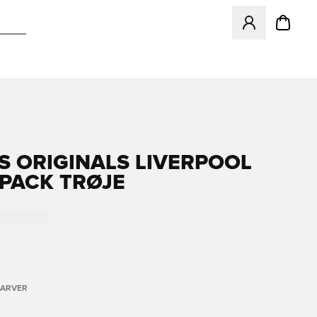
Åbner en Modal ti
S ORIGINALS LIVERPOOL
 PACK TRØJE
FARVER