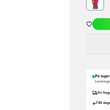
Åbner en Moda
På lager
Leveringst
Fri fra
30 dage