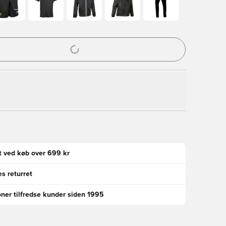
l til at logge ind eller tilmelde dig som medlem
gt ved køb over 699 kr
s returret
oner tilfredse kunder siden 1995