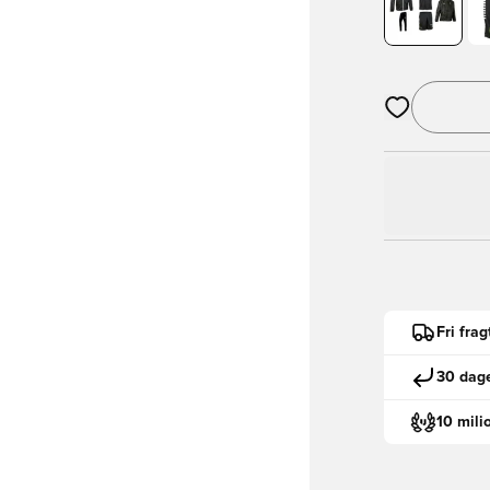
Åbner en Moda
Fri fra
30 dage
10 mili