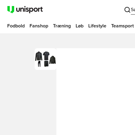
S
Fodbold
Fanshop
Træning
Løb
Lifestyle
Teamsport