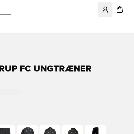
Åbner en Modal ti
RUP FC UNGTRÆNER