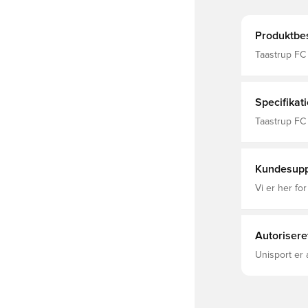
Produktbes
Taastrup FC
Træner T-shi
bukser Træn
Specifikat
Taastrup FC
Merchandise
Kundesupp
Vi er her for
Autorisere
Unisport er 