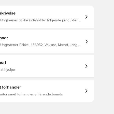
krivelse
 Ungtræner pakke indeholder følgende produkter:
rt Træner trøje Træner jakke Vinterjakke Træner
er shorts
ioner
 Ungtraener Pakke, 436952, Voksne, Mænd, Lang,
, Select
ort
 at hjælpe
t forhandler
autoriseret forhandler af førende brands