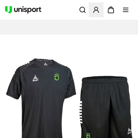
Åbner en Modal til at logge 