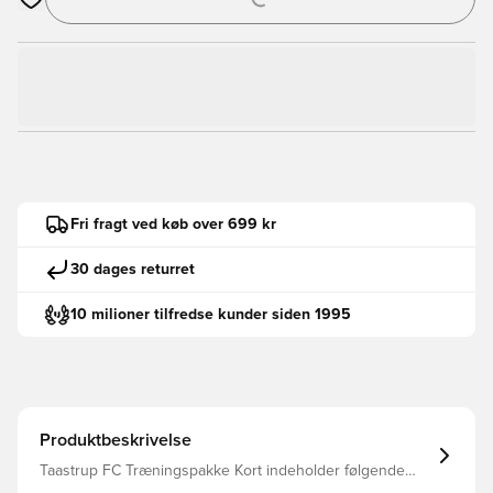
Åbner en Modal til at logge ind eller tilmelde dig som medlem
Fri fragt ved køb over 699 kr
30 dages returret
10 milioner tilfredse kunder siden 1995
Produktbeskrivelse
Taastrup FC Træningspakke Kort indeholder følgende
produkter: T-shirt og Shorts