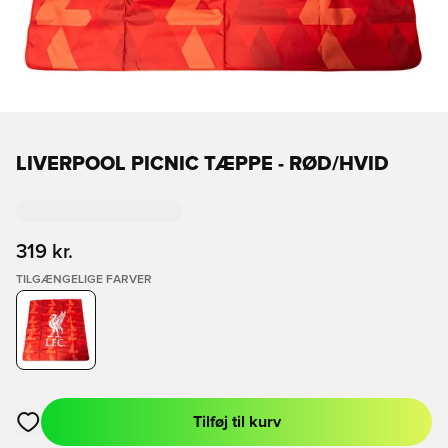
LIVERPOOL PICNIC TÆPPE - RØD/HVID
319 kr.
TILGÆNGELIGE FARVER
Tilføj til kurv
Åbner en Modal til at logge ind eller tilmelde dig som medlem