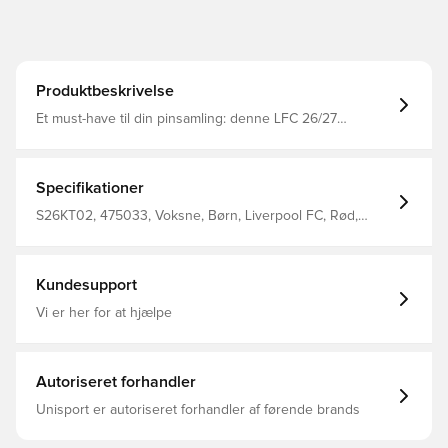
Produktbeskrivelse
Et must-have til din pinsamling: denne LFC 26/27
Hjemmebanesæt-pin har et design, der er inspireret af
Liverpool FC's hjemmebanesæt for 26/27-sæsonen
Sommerfuglelås 35mm x 34mm Fremstillet af:
Zinklegering, nikkelbelægning.
Specifikationer
S26KT02, 475033, Voksne, Børn, Liverpool FC, Rød,
Mænd, Kvinder, Merchandise
Kundesupport
Vi er her for at hjælpe
Autoriseret forhandler
Unisport er autoriseret forhandler af førende brands