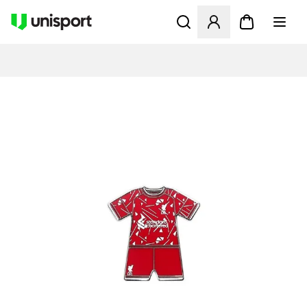
Åbner en Modal til at logge 