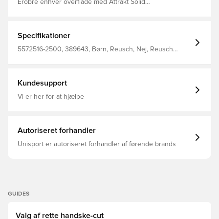
Erobre enhver overflade med Attrakt Solid
målmandshandsker Designet til unge, rekreative
målmænd, der kræver en holdbar handske til kunstgræs
og hårde baner Med Reusch Solid håndfladeskum med
syntetisk latex giver denne handske avanceret
Specifikationer
modstandsdygtighed PVC baghånd Micro Mesh kiler
Expanse Cut maksimerer håndfladens overflade for
5572516-2500, 389643, Børn, Reusch, Nej, Reusch
overlegen boldkontakt Sådan forlænges Reusch-
Attrakt, Målmandshandsker, Bedre, Orange, Regular Cut,
målmand shandskens levetid
Mænd
Kundesupport
Vi er her for at hjælpe
Autoriseret forhandler
Unisport er autoriseret forhandler af førende brands
GUIDES
Valg af rette handske-cut