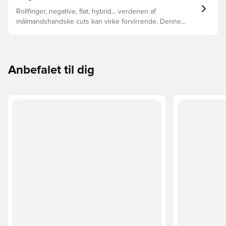
Rollfinger, negative, flat, hybrid... verdenen af
målmandshandske cuts kan virke forvirrende. Denne
guide gennemgår de vigtigste forskelle for at hjælpe med
at vælge den rette cut til enhver hånd.
Anbefalet til dig