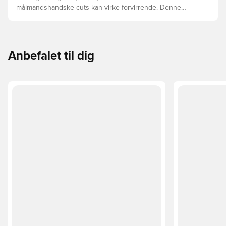
målmandshandske cuts kan virke forvirrende. Denne
guide gennemgår de vigtigste forskelle for at hjælpe med
at vælge den rette cut til enhver hånd.
Anbefalet til dig