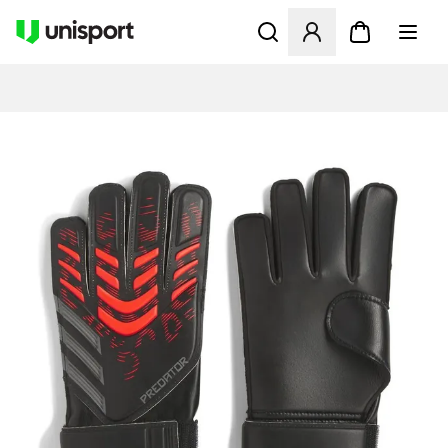
Åbner en Modal til at logge 