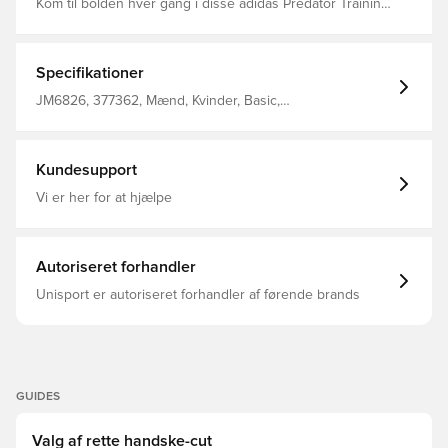
Kom til bolden hver gang i disse adidas Predator Training
juniormålmandshandsker. Den ideelle mulighed for at
forbedre dine færdigheder Blødt greb - Latex håndflade,
der giver godt greb og holdbarhed under alle vejrforhold
Letvægts armbåndskonstruktion Positivt snit - sikrer en
Specifikationer
god og behagelig pasform med en stor kontaktflade med
bolden
JM6826, 377362, Mænd, Kvinder, Basic,
Målmandshandsker, Predator Training, Nej, adidas, Børn,
Regular Cut, adidas Stealth Victory, Sort
Kundesupport
Vi er her for at hjælpe
Autoriseret forhandler
Unisport er autoriseret forhandler af førende brands
GUIDES
Valg af rette handske-cut