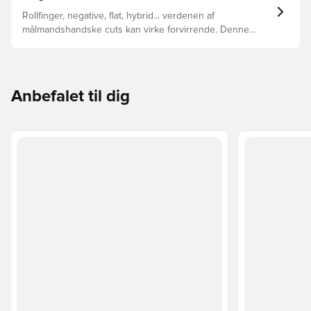
Rollfinger, negative, flat, hybrid... verdenen af
målmandshandske cuts kan virke forvirrende. Denne
guide gennemgår de vigtigste forskelle for at hjælpe med
at vælge den rette cut til enhver hånd.
Anbefalet til dig