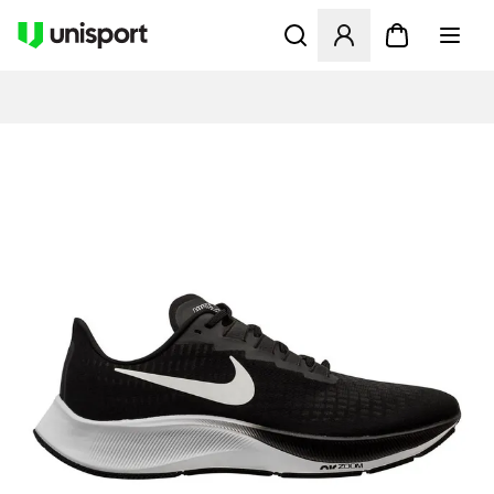
Åbner en Modal til at logge 