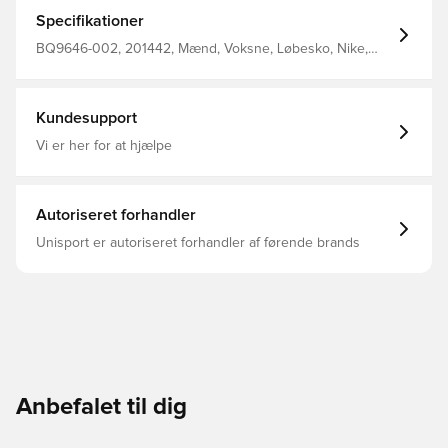
lettere, mere fjedrende og øger holdbarheden Air Zoom
enheden på forfoden er dobbelt så stor end tidligere
Specifikationer
versioner, og det øger eksplosiviteten ved hvert trin Nike
Air Zoom Pegasus 37 er også en glimrende hverdagssko.
BQ9646-002, 201442, Mænd, Voksne, Løbesko, Nike,
Sort, Syntetisk, Nike Pegasus
Kundesupport
Vi er her for at hjælpe
Autoriseret forhandler
Unisport er autoriseret forhandler af førende brands
Anbefalet til dig