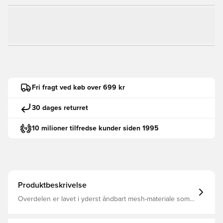
Fri fragt ved køb over 699 kr
30 dages returret
10 milioner tilfredse kunder siden 1995
Produktbeskrivelse
Overdelen er lavet i yderst åndbart mesh-materiale som
medvirker til optimal ventilation, svedtransportering og
komfort Nike React skum i mellemsålen gør skoen