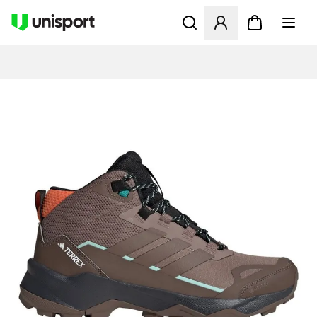
Åbner en Modal til at logge 