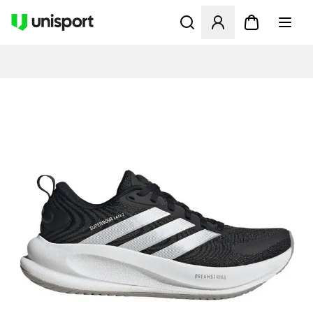
Åbner en Modal til at logge 