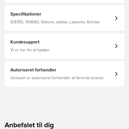
mellemsålen støddæmper dine skridt for at holde dig
veltilpas, når du opbygger udholdenhed. En slidstærk
tekstiloverdel giver en støttende følelse fra dine første
Specifikationer
baner til din første 5K. Almindelig pasform Snørelukning
Tekstiloverdel For i tekstil Cloudfoam-mellemsål Ydersål i
ID8765, 359683, Voksne, adidas, Løbesko, Kvinder
TPU Vægt: 278 g (str. 38 2/3) Drop: 6 mm (hæl 34 mm /
forfod 28 mm)
Kundesupport
Vi er her for at hjælpe
Autoriseret forhandler
Unisport er autoriseret forhandler af førende brands
Anbefalet til dig