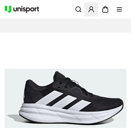
Åbner en Modal til at logge 