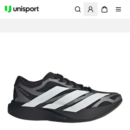
Åbner en Modal til at logge 