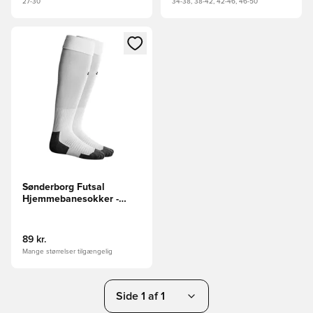
27-30
34-38, 38-42, 42-46, 46-50
Åbner en Modal til at logge ind eller tilmelde dig som medle
Sønderborg Futsal
Hjemmebanesokker -
Hvid
89 kr.
Mange størrelser tilgængelig
Side 1 af 1