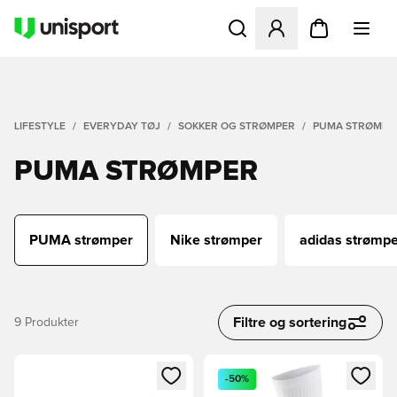
Åbner en Modal til at logge 
LIFESTYLE
EVERYDAY TØJ
SOKKER OG STRØMPER
PUMA STRØMPE
PUMA STRØMPER
PUMA strømper
Nike strømper
adidas strømp
Filtre og sortering
9
Produkter
Åbner en Modal til at logge ind eller tilmelde dig som medle
Åbner en Modal til at logge i
-50%