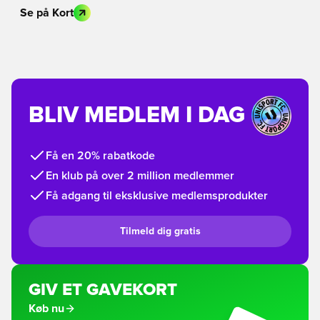
Se på Kort
BLIV MEDLEM I DAG
Få en 20% rabatkode
En klub på over 2 million medlemmer
Få adgang til eksklusive medlemsprodukter
Tilmeld dig gratis
GIV ET GAVEKORT
Køb nu