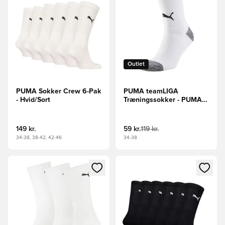
Outlet
PUMA Sokker Crew 6-Pak
PUMA teamLIGA
- Hvid/Sort
Træningssokker - PUMA
Hvid/PUMA Sort
149 kr.
59 kr.
119 kr.
34-38, 38-42, 42-46
34-38
Åbner en Modal til at logge ind eller tilmelde dig som medle
Åbner en Modal til at logge i