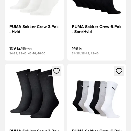
PUMA Sokker Crew 3-Pak
PUMA Sokker Crew 6-Pak
- Hvid
- Sort/Hvid
109 kr.
119 kr.
149 kr.
34-38, 38-42, 42-46, 46-50
34-38, 38-42, 42-46
Åbner en Modal til at logge ind eller tilmelde dig som medle
Åbner en Modal til at logge i