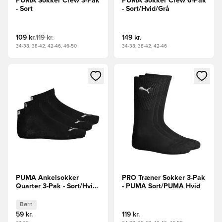
PUMA Sokker Crew 3-Pak
PUMA Sokker Crew 6-Pak
- Sort
- Sort/Hvid/Grå
109 kr.
119 kr.
149 kr.
34-38, 38-42, 42-46, 46-50
34-38, 38-42, 42-46
Åbner en Modal til at logge ind eller tilmelde dig som medle
Åbner en Modal til at logge i
PUMA Ankelsokker
PRO Træner Sokker 3-Pak
Quarter 3-Pak - Sort/Hvid
- PUMA Sort/PUMA Hvid
Børn
Børn
59 kr.
119 kr.