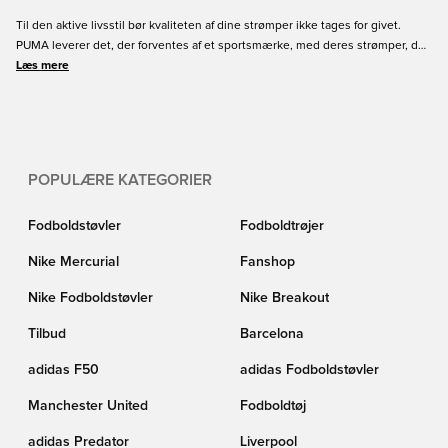
Til den aktive livsstil bør kvaliteten af dine strømper ikke tages for givet.
PUMA leverer det, der forventes af et sportsmærke, med deres strømper, der
både er holdbare og velegnet til de mange lejligheder i løbet af ugen. Vælg
Læs mere
din størrelse og bestil dine nye PUMA strømper online hos Unisport i dag!
POPULÆRE KATEGORIER
Fodboldstøvler
Fodboldtrøjer
Nike Mercurial
Fanshop
Nike Fodboldstøvler
Nike Breakout
Tilbud
Barcelona
adidas F50
adidas Fodboldstøvler
Manchester United
Fodboldtøj
adidas Predator
Liverpool